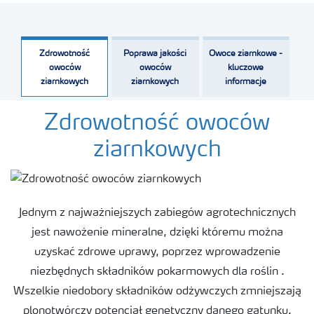
Zdrowotność
Poprawa jakości
Owoce ziarnkowe -
owoców
owoców
kluczowe
ziarnkowych
ziarnkowych
informacje
Zdrowotność owoców
ziarnkowych
Jednym z najważniejszych zabiegów agrotechnicznych
jest nawożenie mineralne, dzięki któremu można
uzyskać zdrowe uprawy, poprzez wprowadzenie
niezbędnych składników pokarmowych dla roślin .
Wszelkie niedobory składników odżywczych zmniejszają
plonotwórczy potencjał genetyczny danego gatunku.