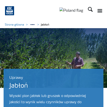
Szukaj
Toggle
Toggle country lang
Strona główna
Jabłoń
Uprawy
Jabłoń
Wysoki plon jabłek lub gruszek o odpowiedniej
jakości to wynik wielu czynników uprawy do