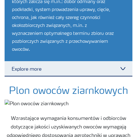
których zalicza się m.in.: dobór odmiany oraz
podkładki, system prowadzenia uprawy, cięcie,
ochrona, jak również cały szereg czynności
okołozbiorczych związanych, m.in. z
wyznaczeniem optymalnego terminu zbioru oraz
pozbiorczych związanych z przechowywaniem
owoców.
Explore more
Toggl
Produkty
Plon owoców ziarnkowych
Uprawy
Wzrastające wymagania konsumentów i odbiorców
Porady dotyczące wysiewu nawozów
dotyczące jakości uzyskiwanych owoców wymagają
odpowiedniego dostosowania agrotechniki w uprawach