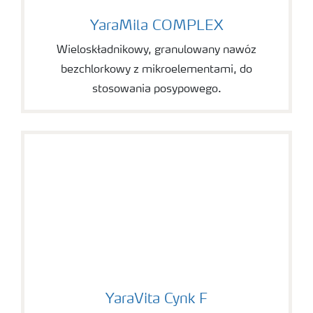
YaraMila COMPLEX
YaraMila COMPLEX
Wieloskładnikowy, granulowany nawóz
bezchlorkowy z mikroelementami, do
stosowania posypowego.
YaraVita Cynk F
YaraVita Cynk F