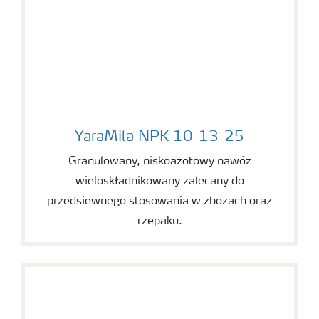
YaraMila NPK 10-13-25
YaraMila NPK 10-13-25
Granulowany, niskoazotowy nawóz
wieloskładnikowany zalecany do
przedsiewnego stosowania w zbożach oraz
rzepaku.