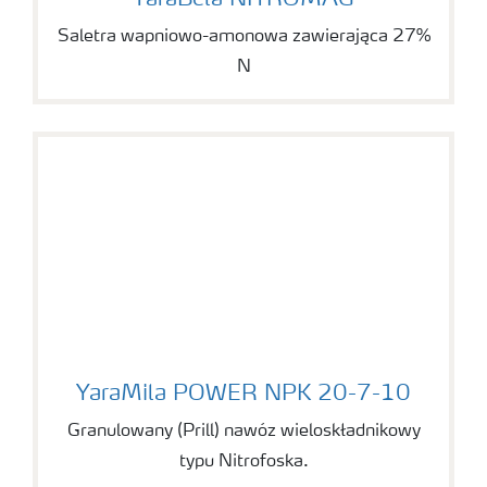
YaraBela NITROMAG
Saletra wapniowo-amonowa zawierająca 27%
N
YaraMila POWER NPK 20-7-10
YaraMila POWER NPK 20-7-10
Granulowany (Prill) nawóz wieloskładnikowy
typu Nitrofoska.