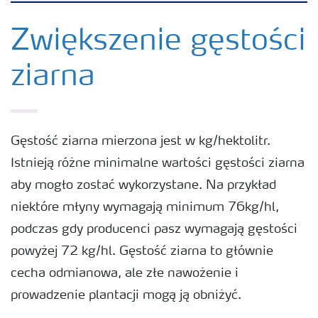
Produkty
Zwiększenie gęstości
ziarna
Uprawy
Porady dotyczące wysiewu nawozów
Gęstość ziarna mierzona jest w kg/hektolitr.
Istnieją różne minimalne wartości gęstości ziarna
Narzędzia i usługi
aby mogło zostać wykorzystane. Na przykład
niektóre młyny wymagają minimum 76kg/hl,
Broszury Yara
podczas gdy producenci pasz wymagają gęstości
powyżej 72 kg/hl. Gęstość ziarna to głównie
cecha odmianowa, ale złe nawożenie i
prowadzenie plantacji mogą ją obniżyć.