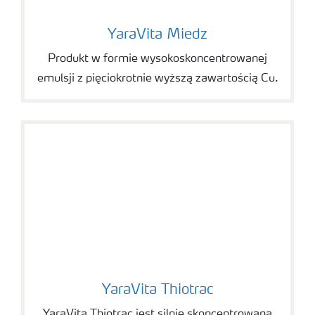
YaraVita Miedz
YaraVita Miedz
Produkt w formie wysokoskoncentrowanej
emulsji z pięciokrotnie wyższą zawartością Cu.
YaraVita Thiotrac
YaraVita Thiotrac
YaraVita Thiotrac jest silnie skoncentrowaną