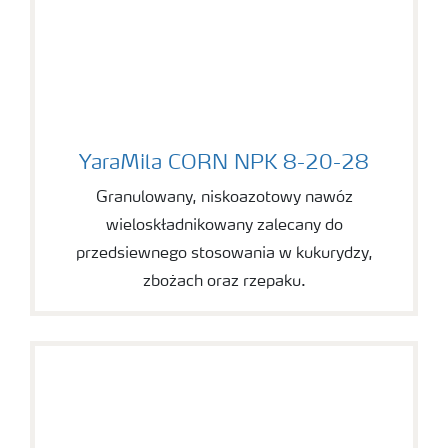
YaraMila CORN NPK 8-20-28
YaraMila CORN NPK 8-20-28
Granulowany, niskoazotowy nawóz
wieloskładnikowany zalecany do
przedsiewnego stosowania w kukurydzy,
zbożach oraz rzepaku.