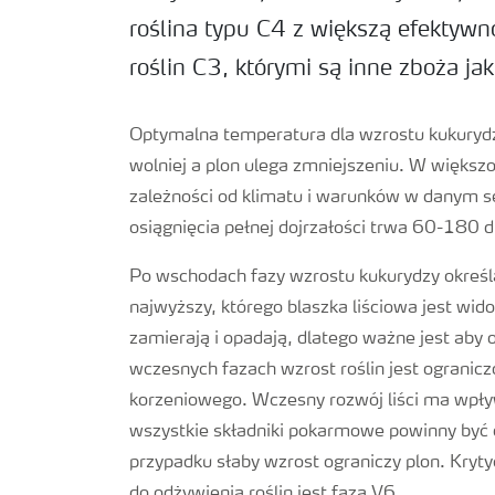
roślina typu C4 z większą efektyw
roślin C3, którymi są inne zboża jak
Optymalna temperatura dla wzrostu kukuryd
wolniej a plon ulega zmniejszeniu. W większo
zależności od klimatu i warunków w danym 
osiągnięcia pełnej dojrzałości trwa 60-180 d
Po wschodach fazy wzrostu kukurydzy określan
najwyższy, którego blaszka liściowa jest wido
zamierają i opadają, dlatego ważne jest aby 
wczesnych fazach wzrost roślin jest ogranicz
korzeniowego. Wczesny rozwój liści ma wpły
wszystkie składniki pokarmowe powinny być 
przypadku słaby wzrost ograniczy plon. Kry
do odżywienia roślin jest faza V6.