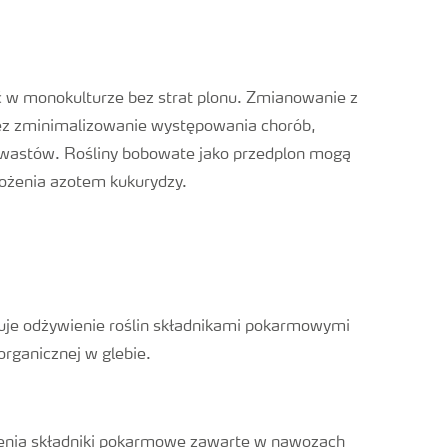
ć w monokulturze bez strat plonu. Zmianowanie z
zez zminimalizowanie występowania chorób,
hwastów. Rośliny bobowate jako przedplon mogą
wożenia azotem kukurydzy.
je odżywienie roślin składnikami pokarmowymi
organicznej w glebie.
ożenia składniki pokarmowe zawarte w nawozach