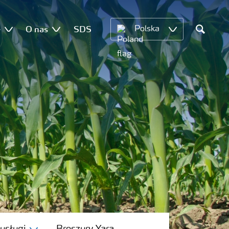
e
O nas
SDS
Polska
Search