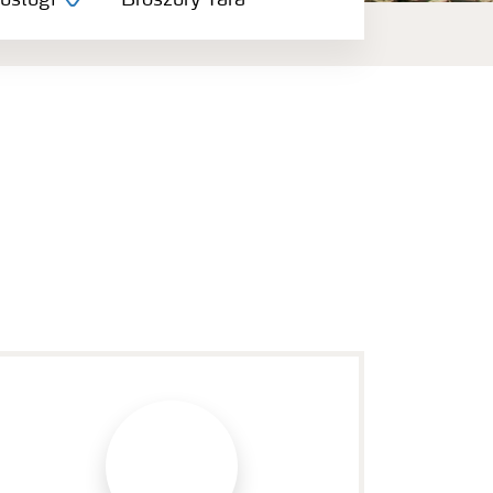
 usługi
Broszury Yara