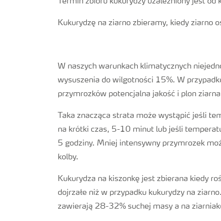
Termin zbioru kukurydzy uzależniony jest od k
Kukurydzę na ziarno zbieramy, kiedy ziarno o
W naszych warunkach klimatycznych niejedno
wysuszenia do wilgotności 15%. W przypadku
przymrozków potencjalna jakość i plon ziarn
Taka znacząca strata może wystąpić jeśli tem
na krótki czas, 5-10 minut lub jeśli tempera
5 godziny. Mniej intensywny przymrozek może
kolby.
Kukurydza na kiszonkę jest zbierana kiedy rośl
dojrzałe niż w przypadku kukurydzy na ziarno
zawierają 28-32% suchej masy a na ziarniaku