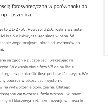
nością fotosyntetyczną w porównaniu do
 np.: pszenica.
zy to 21-27oC. Powyżej 32oC roślina wzrasta
ści krajów kukurydza jest siana wiosną. W
sezonie wegetacyjnym, okres od wschodów do
ni.
e są zgodnie z liczbą liści, wskazując na
czna. W okresie około fazy V6 dolne liście
od tego etapu określić ilość pochew liściowych. We
ony poprzez wielkość liści i systemu
w na wytworzenie plonu ziarna. Dlatego
dostępne we wczesnej fazie wzrostu, w innym
tycznym i kluczowym etapem rozwoju w stosunku