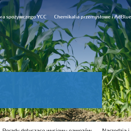
ora spożywczego YCC
Chemikalia przemysłowe i AdBlu