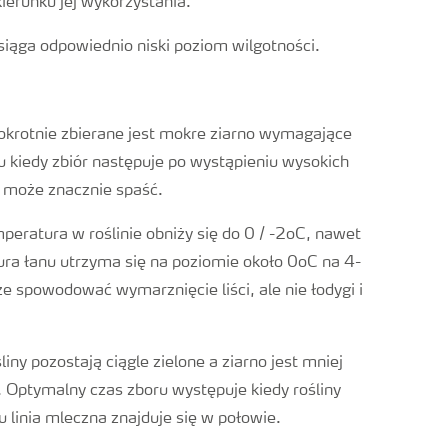
ierunku jej wykorzystania.
siąga odpowiednio niski poziom wilgotności.
krotnie zbierane jest mokre ziarno wymagające
 kiedy zbiór następuje po wystąpieniu wysokich
a może znacznie spaść.
peratura w roślinie obniży się do 0 / -2oC, nawet
tura łanu utrzyma się na poziomie około 0oC na 4-
 spowodować wymarznięcie liści, ale nie łodygi i
iny pozostają ciągle zielone a ziarno jest mniej
. Optymalny czas zboru występuje kiedy rośliny
 linia mleczna znajduje się w połowie.