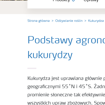
Produkty
Uprawy
Uprawy
Porady dotyczące wysiewu nawozów
Strona główna
Odżywianie roślin
Kukurydza
Narzędzia i usługi
Podstawy agron
Broszury Yara
kukurydzy
Kukurydza jest uprawiana głównie 
geograficznymi 55˚N i 45˚S. Żadna
promienie słoneczne tak efektywnie,
wszystkich upraw zbożowych. Spowo