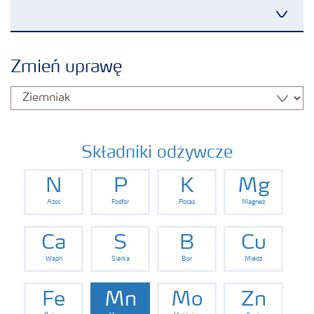
Produkty
Zmień uprawę
Uprawy
Porady dotyczące wysiewu nawozów
Składniki odżywcze
N
P
K
Mg
Narzędzia i usługi
Azot
Fosfor
Potas
Magnez
Broszury Yara
Ca
S
B
Cu
Wapń
Siarka
Bor
Miedź
Fe
Mn
Mo
Zn