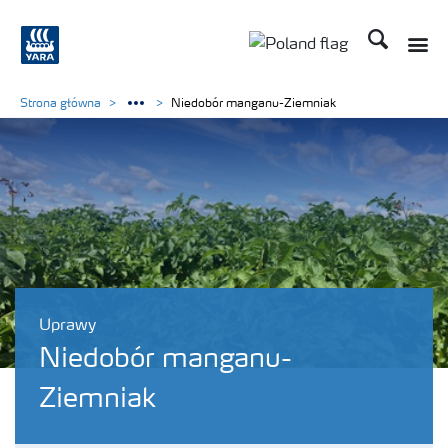
Szukaj
Strona główna
Niedobór manganu-Ziemniak
Uprawy
Niedobór manganu-
Ziemniak