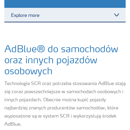
Explore more
Toggl
AdBlue® do pojazdów użytkowych
AdBlue® do samochodów
AdBlue® do pojazdów
pozadrogowych
oraz innych pojazdów
AdBlue® do samochodów oraz
osobowych
innych pojazdów osobowych
Technologia SCR oraz potrzeba stosowania AdBlue stają
AdBlue® dla pociągów
się coraz powszechniejsze w samochodach osobowych i
innych pojazdach. Obecnie można kupić pojazdy
Jak używać AdBlue®?
najbardziej znanych producentów samochodów, które
wyposażone są w system SCR i wykorzystują środek
AdBlue.