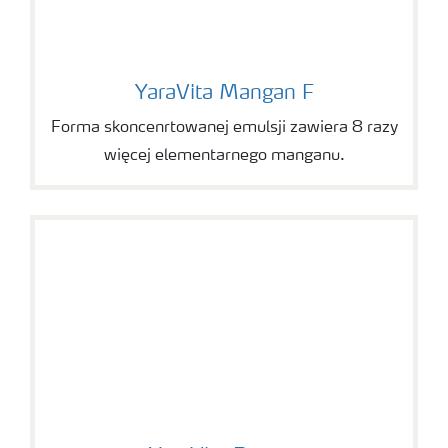
YaraVita Mangan F
YaraVita Mangan F
Forma skoncenrtowanej emulsji zawiera 8 razy
więcej elementarnego manganu.
YaraVita Bortrac