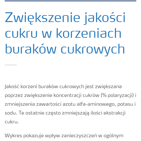
Produkty
Zwiększenie jakości
cukru w korzeniach
Uprawy
buraków cukrowych
Porady dotyczące wysiewu nawozów
Narzędzia i usługi
Jakość korzeni buraków cukrowych jest zwiększana
Broszury Yara
poprzez zwiększenie koncentracji cukrów (% polaryzacji) i
zmniejszenia zawartości azotu alfa-aminowego, potasu i
sodu. Te ostatnie często zmniejszają ilości ekstrakcji
cukru.
Wykres pokazuje wpływ zanieczyszczeń w ogólnym