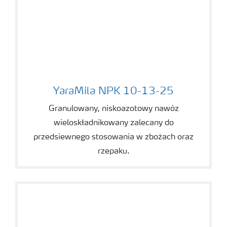
YaraMila NPK 10-13-25
YaraMila NPK 10-13-25
Granulowany, niskoazotowy nawóz
wieloskładnikowany zalecany do
przedsiewnego stosowania w zbożach oraz
rzepaku.