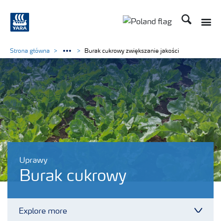
Szukaj
Toggle
Toggle country lang
Strona główna
Burak cukrowy zwiększanie jakości
Uprawy
Burak cukrowy
Explore more
Toggl