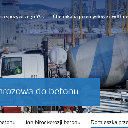
ora spożywczego YCC
Chemikalia przemysłowe i AdBlu
mrozowa do betonu
onu
betonu
Inhibitor korozji betonu
Domieszka prz