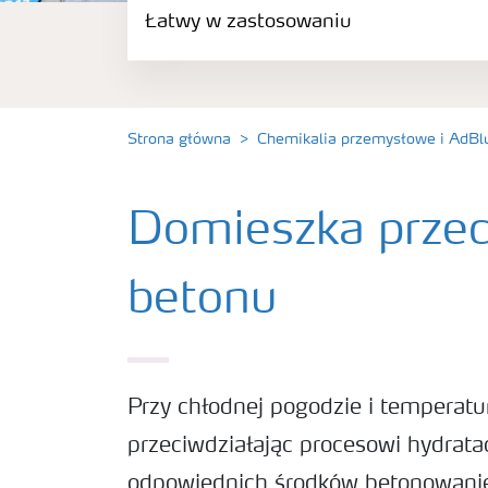
Łatwy w zastosowaniu
Inhibitor korozji betonu
Domieszka przeciwmrozowa do betonu
Strona główna
Chemikalia przemysłowe i AdBl
Łatwy w zastosowaniu
Domieszka prze
betonu
Przy chłodnej pogodzie i temperat
przeciwdziałając procesowi hydrata
odpowiednich środków betonowanie 