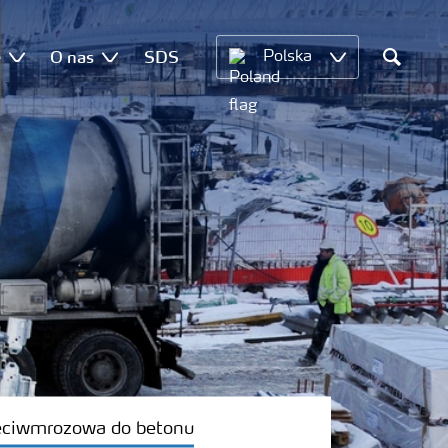
e
O nas
SDS
Polska
Search
eciwmrozowa do betonu