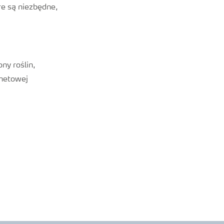
re są niezbędne,
ny roślin,
rnetowej