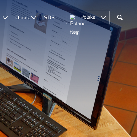
e
O nas
SDS
Polska
Search