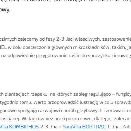
owy.
zimych zalecamy od fazy 2-3 liści właściwych, zastosowanie
 w celu dostarczenia głównych mikroskładników, takich, ja
 na odpowiednie przygotowanie roślin do spoczynku zimoweg
h plantacjach rzepaku, na których zabieg regulująco – fungic
ygodnie temu, warto przeprowadzić lustrację w celu sprawdze
godowe sprzyjają rozwojowi chorób grzybowych i żerowaniu 
puścianej. Widać również braki pokarmowe, dlatego, zalecam
aVita KOMBIPHOS
2-3 l/ha +
YaraVita BORTRAC
1 l/ha. Zab