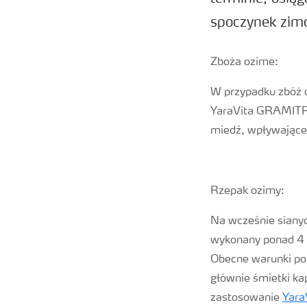
spoczynek zim
Zboża ozime:
W przypadku zbóż o
YaraVita GRAMITREL
miedź, wpływające
Rzepak ozimy:
Na wcześnie sianyc
wykonany ponad 4 t
Obecne warunki po
głównie śmietki ka
zastosowanie
Yar