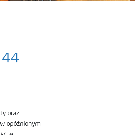
ń 44
dy oraz
e w opóźnionym
jść w