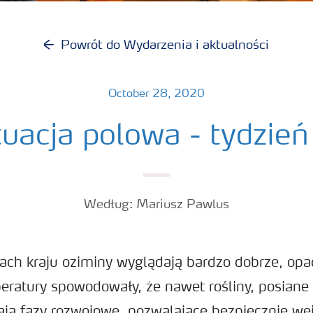
Powrót do Wydarzenia i aktualności
October 28, 2020
uacja polowa - tydzie
Według: Mariusz Pawlus
ach kraju oziminy wyglądają bardzo dobrze, opa
eratury spowodowały, że nawet rośliny, posian
gają fazy rozwojowe, pozwalające bezpiecznie we