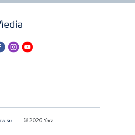
edia
cebook
instagram
youtube
rwisu
2026 Yara