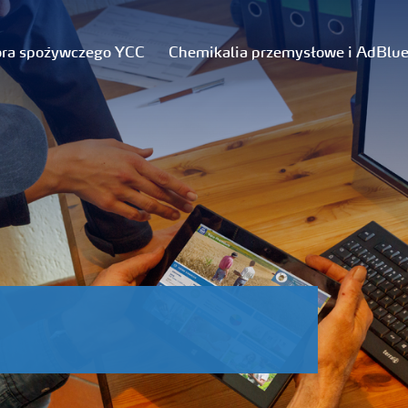
ora spożywczego YCC
Chemikalia przemysłowe i AdBlu