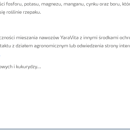
ości fosforu, potasu, magnezu, manganu, cynku oraz boru, któ
się roślinie rzepaku.
zności mieszania nawozów YaraVita z innymi środkami ochro
taktu z działem agronomicznym lub odwiedzenia strony inte
m
owych i kukurydzy...