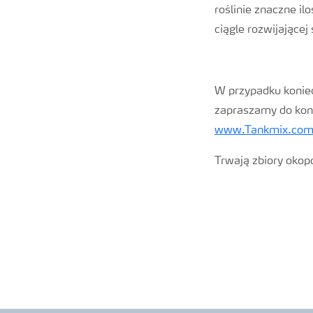
roślinie znaczne il
ciągle rozwijającej 
W przypadku koniec
zapraszamy do kon
www.Tankmix.co
Trwają zbiory okop