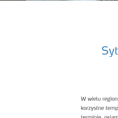
Syt
W wielu region
korzystne temp
terminie, osią