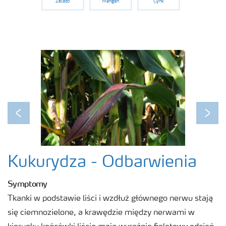
Żelazo
Mangan
Cynk
Previous
Next
Kukurydza - Odbarwienia
Symptomy
Tkanki w podstawie liści i wzdłuż głównego nerwu stają
się ciemnozielone, a krawędzie między nerwami w