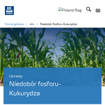
Szukaj
Toggle
Toggle country lang
Strona główna
Niedobór fosforu-Kukurydza
Uprawy
Niedobór fosforu-
Kukurydza