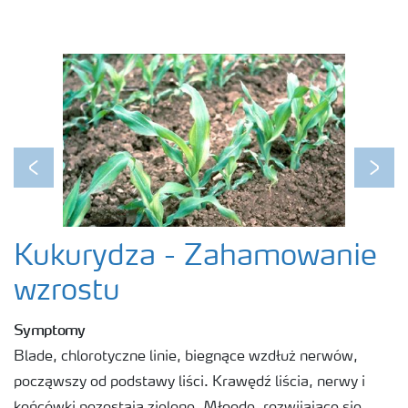
Previous
Next
Kukurydza - Zahamowanie
wzrostu
Symptomy
Blade, chlorotyczne linie, biegnące wzdłuż nerwów,
począwszy od podstawy liści. Krawędź liścia, nerwy i
końcówki pozostają zielone. Młoode, rozwijające się