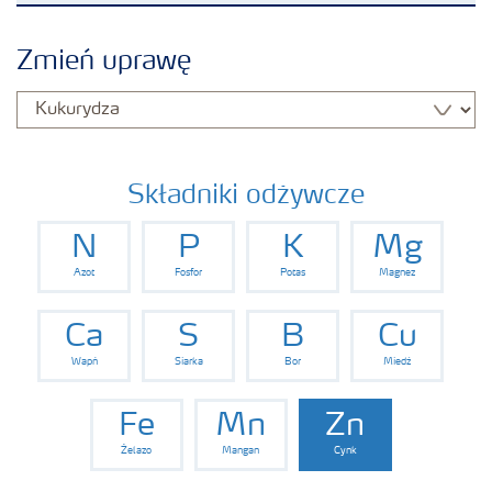
Produkty
Zmień uprawę
Uprawy
Porady dotyczące wysiewu nawozów
Składniki odżywcze
N
P
K
Mg
Narzędzia i usługi
Azot
Fosfor
Potas
Magnez
Broszury Yara
Ca
S
B
Cu
Wapń
Siarka
Bor
Miedź
Fe
Mn
Zn
Żelazo
Mangan
Cynk