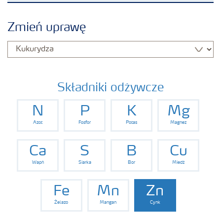
Produkty
Zmień uprawę
Uprawy
Porady dotyczące wysiewu nawozów
Składniki odżywcze
N
P
K
Mg
Narzędzia i usługi
Azot
Fosfor
Potas
Magnez
Broszury Yara
Ca
S
B
Cu
Wapń
Siarka
Bor
Miedź
Fe
Mn
Zn
Żelazo
Mangan
Cynk