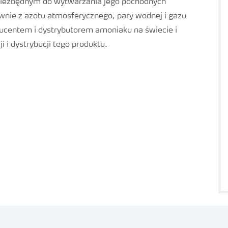
niezbędnym do wytwarzania jego pochodnych
wnie z azotu atmosferycznego, pary wodnej i gazu
ucentem i dystrybutorem amoniaku na świecie i
 i dystrybucji tego produktu.