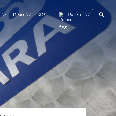
e
O nas
SDS
Polska
Search