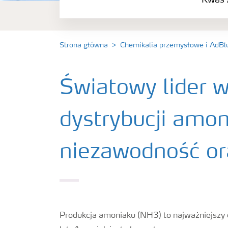
Kwas 
Amoniak Przemyslowy
Mocznik Techniczny
Strona główna
Chemikalia przemysłowe i AdBl
Światowy lider w 
dystrybucji amo
niezawodność or
Produkcja amoniaku (NH3) to najważniejszy e