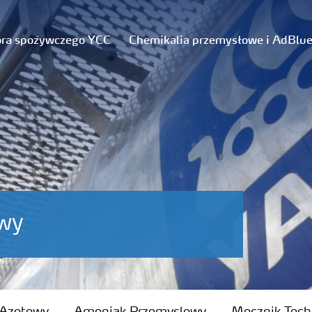
ora spożywczego YCC
Chemikalia przemysłowe i AdBlu
wy