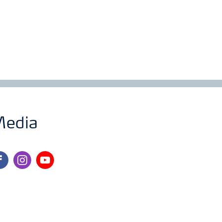
edia
cebook
instagram
youtube