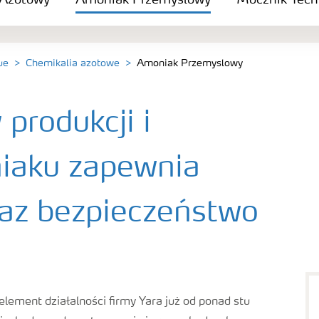
Azotowy
Amoniak Przemyslowy
Mocznik Tech
ue
Chemikalia azotowe
Amoniak Przemyslowy
produkcji i
niaku zapewnia
az bezpieczeństwo
lement działalności firmy Yara już od ponad stu