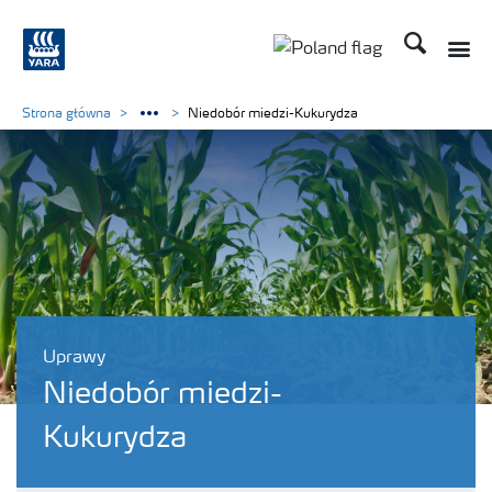
Szukaj
Toggle
Toggle country lang
Strona główna
Niedobór miedzi-Kukurydza
Uprawy
Niedobór miedzi-
Kukurydza