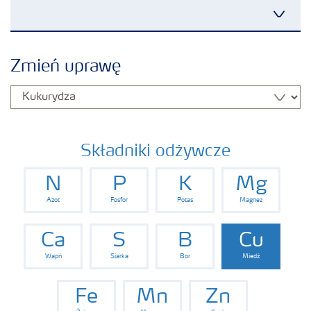
Toggl
Produkty
Zmień uprawę
Uprawy
Porady dotyczące wysiewu nawozów
Składniki odżywcze
N
P
K
Mg
Narzędzia i usługi
Azot
Fosfor
Potas
Magnez
Broszury Yara
Ca
S
B
Cu
Wapń
Siarka
Bor
Miedź
Fe
Mn
Zn