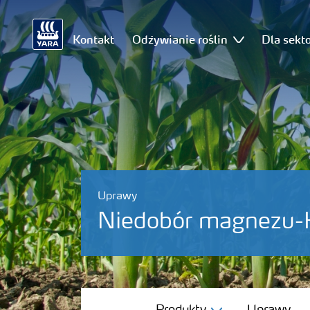
Kontakt
Odżywianie roślin
Dla sekt
Uprawy
Niedobór magnezu-
Produkty