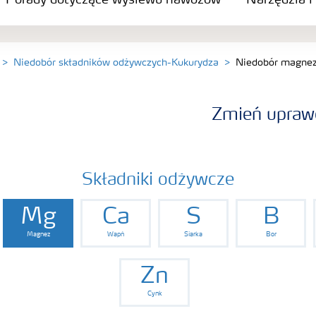
Porady dotyczące wysiewu nawozów
Narzędzia i
Niedobór składników odżywczych-Kukurydza
Niedobór magnez
Zmień upraw
Składniki odżywcze
Mg
Ca
S
B
Magnez
Wapń
Siarka
Bor
Zn
Cynk