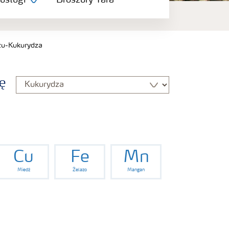
 usługi
Broszury Yara
u-Kukurydza
ę
Cu
Fe
Mn
Miedź
Żelazo
Mangan