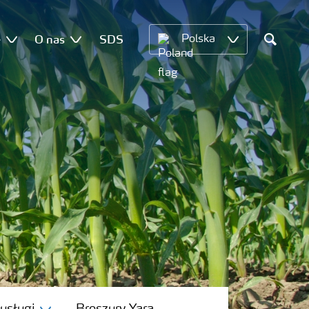
e
O nas
SDS
Polska
Search