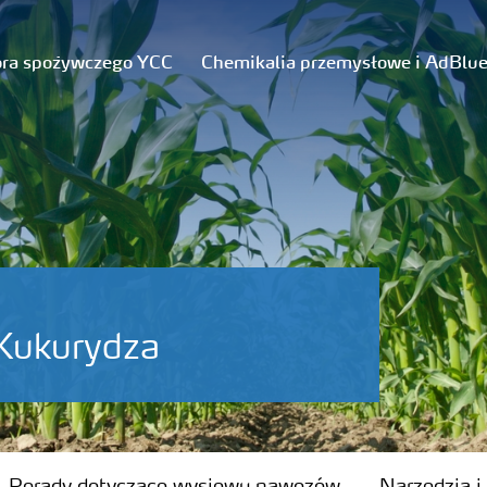
ora spożywczego YCC
Chemikalia przemysłowe i AdBlu
Kukurydza