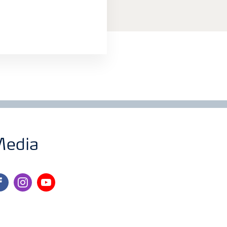
edia
cebook
instagram
youtube