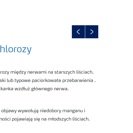
Previous
Next
hlorozy
ozy między nerwami na starszych liściach.
paski lub typowe paciorkowate przebarwienia .
 tkanka wzdłuż głównego nerwa.
objawy wywołują niedobory manganu i
jności pojawiają się na młodszych liściach.