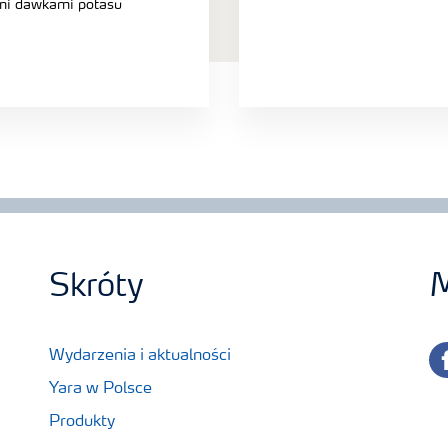
mi dawkami potasu
Skróty
M
fa
Wydarzenia i aktualności
Yara w Polsce
Produkty