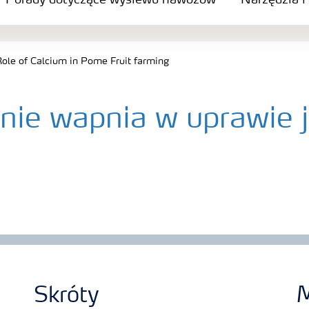
Porady dotyczące wysiewu nawozów
Narzędzia i
ole of Calcium in Pome Fruit farming
nie wapnia w uprawie j
Skróty
M