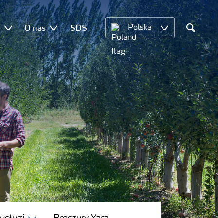
e
O nas
SDS
Polska
Search