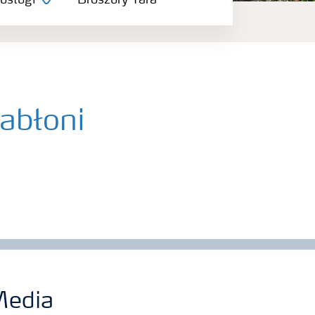
 usługi
Broszury Yara
abłoni
edia