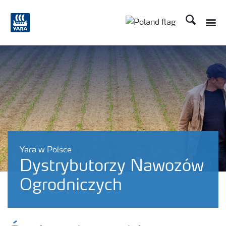
Szukaj
Toggle
Toggle country lang
Yara w Polsce
Dystrybutorzy Nawozów
Ogrodniczych