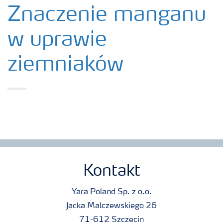
Produkty
Znaczenie manganu
w uprawie
Uprawy
ziemniaków
Porady dotyczące wysiewu nawozów
Narzędzia i usługi
Broszury Yara
Kontakt
Yara Poland Sp. z o.o.
Jacka Malczewskiego 26
71-612 Szczecin