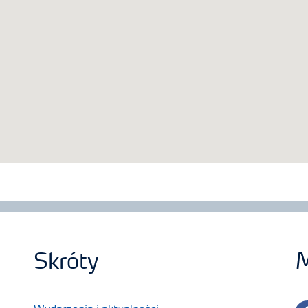
Skróty
M