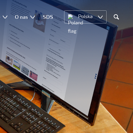
e
O nas
SDS
Polska
Search