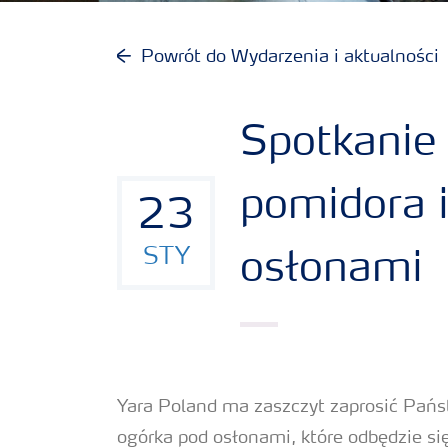
Uprawy
Powrót do Wydarzenia i aktualności
Porady dotyczące wysiewu nawozów
Spotkanie
Narzędzia i usługi
pomidora 
23
Broszury Yara
STY
osłonami
Yara Poland ma zaszczyt zaprosić Pań
ogórka pod osłonami, które odbędzie si