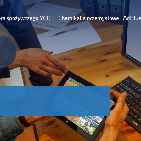
ora spożywczego YCC
Chemikalia przemysłowe i AdBlu