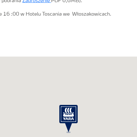
o pobrania
Zaproszenie
PDF 0,6MB).
nie 16 :00 w Hotelu Toscania we Włoszakowicach.