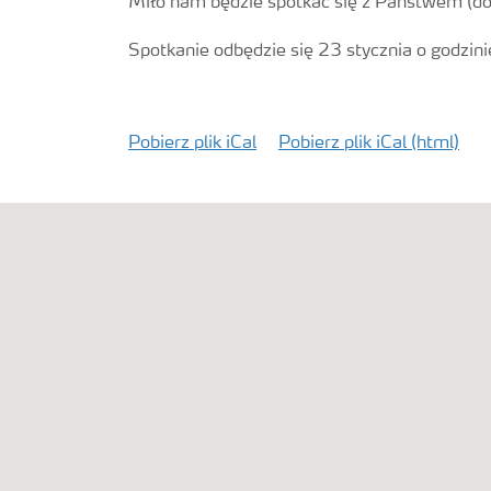
Miło nam będzie spotkać się z Państwem (d
Spotkanie odbędzie się
23 stycznia o godzi
Pobierz plik iCal
Pobierz plik iCal (html)