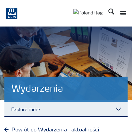
Szukaj
Toggle
Toggle country lang
Wydarzenia
Explore more
Toggl
Produkty
Powrót do Wydarzenia i aktualności