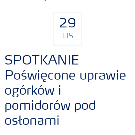
Uprawy
29
Porady dotyczące wysiewu nawozów
LIS
Narzędzia i usługi
SPOTKANIE
Broszury Yara
Poświęcone uprawie
ogórków i
pomidorów pod
osłonami