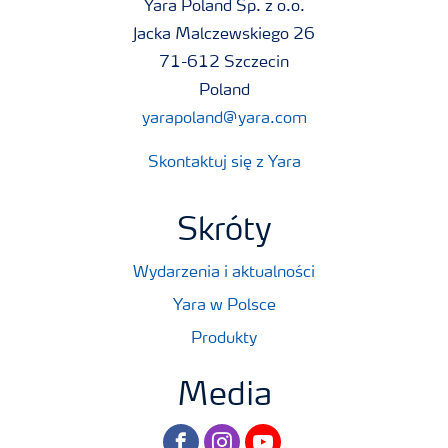
Yara Poland Sp. z o.o.
Jacka Malczewskiego 26
71-612 Szczecin
Poland
yarapoland@yara.com
Skontaktuj się z Yara
Skróty
Wydarzenia i aktualności
Yara w Polsce
Produkty
Media
facebook
instagram
youtube