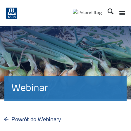
Szukaj
Toggle
Toggle country lang
Webinar
Powrót do Webinary