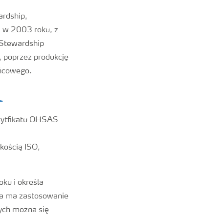
ardship,
 w 2003 roku, z
 Stewardship
 poprzez produkcję
ońcowego.
1
rytfikatu OHSAS
kością ISO,
ku i określa
ta ma zastosowanie
rych można się