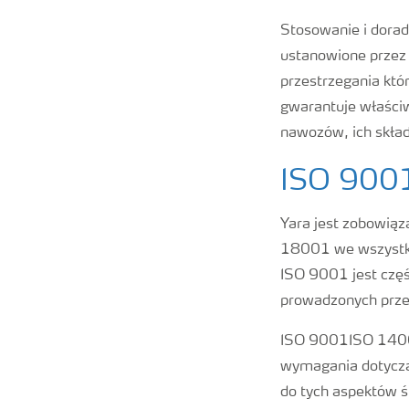
Stosowanie i dora
ustanowione przez
przestrzegania któ
gwarantuje właści
nawozów, ich skład
ISO 900
Yara jest zobowią
18001 we wszystki
ISO 9001 jest częś
prowadzonych prze
ISO 9001ISO 14001
wymagania dotyczą
do tych aspektów ś