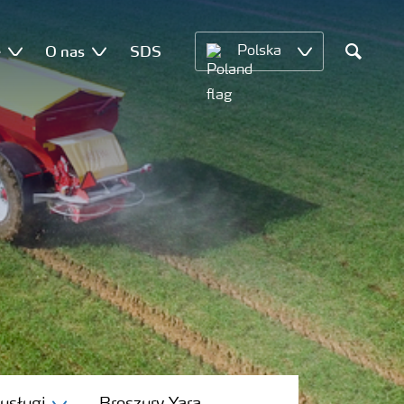
e
O nas
SDS
Polska
Search