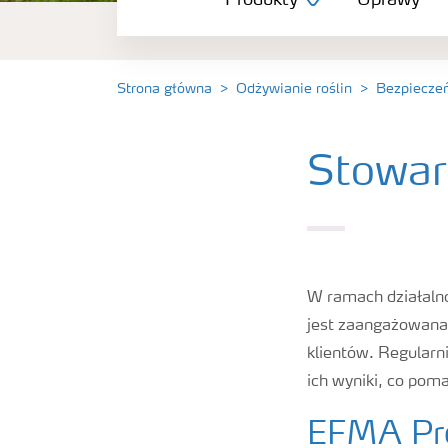
Produkty
Uprawy
Uprawy
Porady dotyczące wysiewu nawozów
Strona główna
Odżywianie roślin
Bezpiecze
Narzędzia i usługi
Stowarz
Broszury Yara
W ramach działalno
jest zaangażowana 
klientów. Regular
ich wyniki, co pom
EFMA Pro