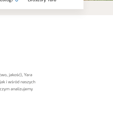
 usługi
Broszury Yara
wo, jakość), Yara
jak i wśród naszych
 czym analizujemy