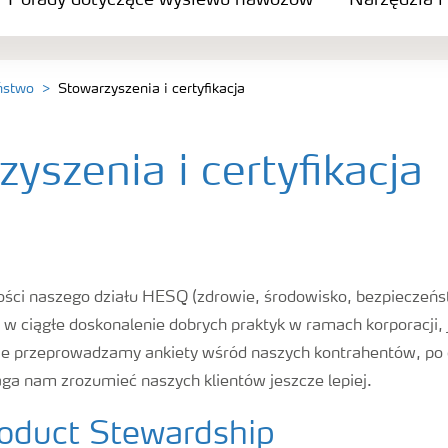
Porady dotyczące wysiewu nawozów
Narzędzia i
ństwo
Stowarzyszenia i certyfikacja
yszenia i certyfikacja
ści naszego działu HESQ (zdrowie, środowisko, bezpieczeńst
w ciągłe doskonalenie dobrych praktyk w ramach korporacji, 
nie przeprowadzamy ankiety wśród naszych kontrahentów, po
aga nam zrozumieć naszych klientów jeszcze lepiej.
duct Stewardship