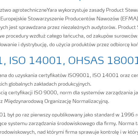
dztwo agrotechniczneYara wykorzystuje zasady Product Stew
 Europejskie Stowarzyszenie Producentów Nawozów (EFMA)
rych jest sprawdzana przez niezależnych audytorów. Product
we procedury wzdłuż całego łańcucha, od zakupów surowców,
owanie i dystrybucję, do użycia produktów przez odbiorcę k
1, ISO 14001, OHSAS 1800
zana do uzyskania certyfikatów ISO9001, ISO 14001 oraz ce
ch globalnych zakładach produkcyjnych.
cią certyfikacji ISO 9000, norm dla systemów zarządzania ja
z Międzynarodową Organizację Normalizacyjną.
 był po raz pierwszy opublikowany jako standard w 1996 ro
ce systemu zarządzania środowiskowego dla firmy. Norma 
rodowiskowych, nad którymi firma sprawuje kontrolę i w któ