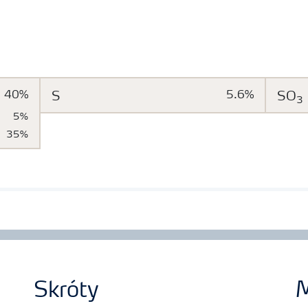
40%
S
5.6%
SO
3
5%
35%
Skróty
M