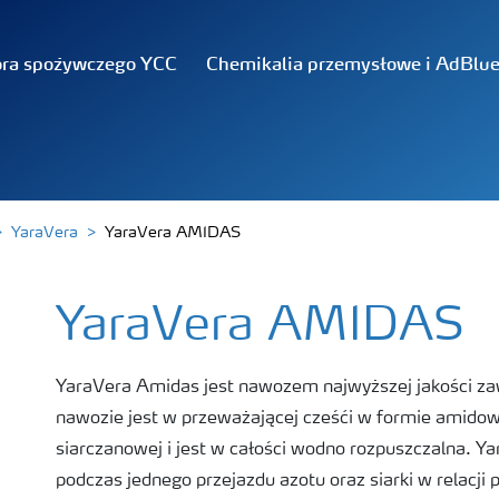
ora spożywczego YCC
Chemikalia przemysłowe i AdBlu
YaraVera
YaraVera AMIDAS
YaraVera AMIDAS
YaraVera Amidas jest nawozem najwyższej jakości zaw
nawozie jest w przeważającej cześći w formie amidow
siarczanowej i jest w całości wodno rozpuszczalna. 
podczas jednego przejazdu azotu oraz siarki w relacji pomiędzy składnikami 7:1. Jest to idealny