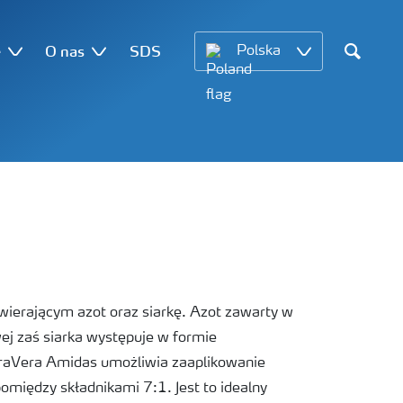
e
O nas
SDS
Polska
Search
ierającym azot oraz siarkę. Azot zawarty w
ej zaś siarka występuje w formie
YaraVera Amidas umożliwia zaaplikowanie