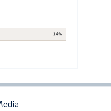
14%
edia