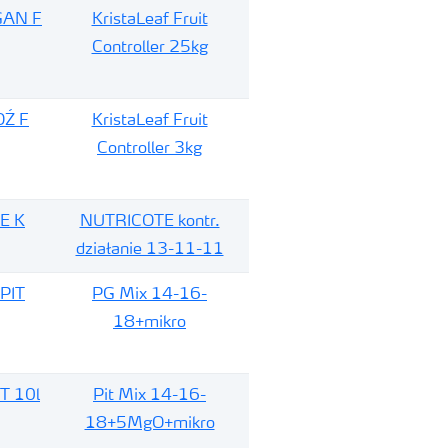
GAN F
KristaLeaf Fruit
Controller 25kg
DŹ F
KristaLeaf Fruit
Controller 3kg
E K
NUTRICOTE kontr.
działanie 13-11-11
PIT
PG Mix 14-16-
18+mikro
T 10l
Pit Mix 14-16-
18+5MgO+mikro