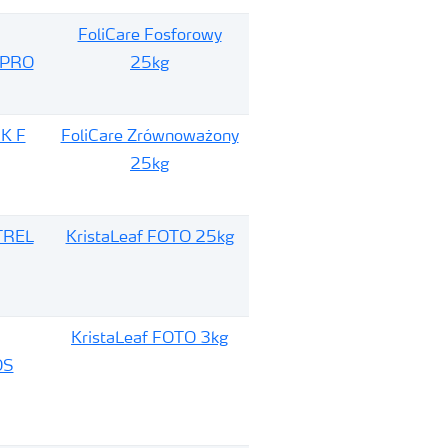
FoliCare Fosforowy
 PRO
25kg
NK F
FoliCare Zrównoważony
25kg
TREL
KristaLeaf FOTO 25kg
KristaLeaf FOTO 3kg
OS