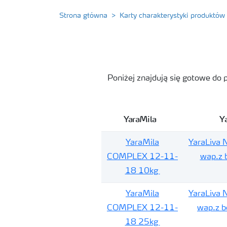
Strona główna
Karty charakterystyki produktów
Poniżej znajdują się gotowe do 
YaraMila
Y
YaraMila
YaraLiva 
COMPLEX 12-11-
wap.z 
18 10kg
YaraMila
YaraLiva 
COMPLEX 12-11-
wap.z 
18 25kg