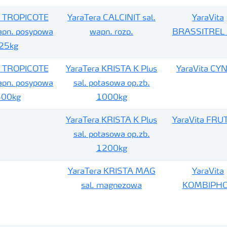
a TROPICOTE
YaraTera CALCINIT sal.
YaraVita
apn. posypowa
wapn. rozp.
BRASSITREL
25kg
a TROPICOTE
YaraTera KRISTA K Plus
YaraVita CY
apn. posypowa
sal. potasowa op.zb.
500kg
1000kg
YaraTera KRISTA K Plus
YaraVita FRU
sal. potasowa op.zb.
1200kg
YaraTera KRISTA MAG
YaraVita
sal. magnezowa
KOMBIPH