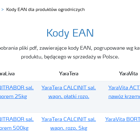
Kody EAN dla produktów ogrodniczych
Kody EAN
pobrania pliki pdf, zawierające kody EAN, pogrupowane wg ka
produktu, będącego w sprzedaży w Polsce.
araLiva
YaraTera
YaraVita
NITRABOR sal.
YaraTera CALCINIT sal.
YaraVita ACT
borem 25kg
wapn. płatki rozp.
nawóz krzem
NITRABOR sal.
YaraTera CALCINIT sal.
YaraVita BOR
borem 500kg
wapn. rozp. 5kg