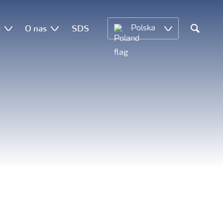
e
O nas
SDS
Polska
Search