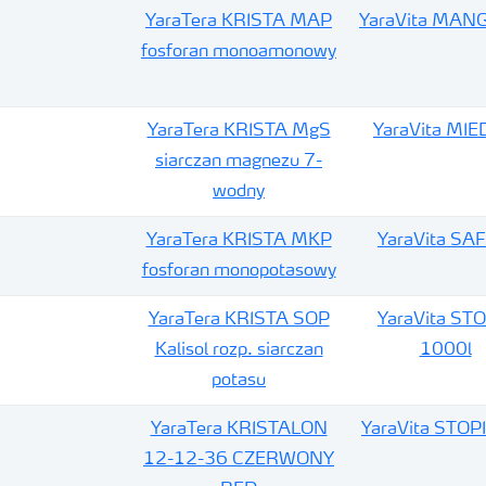
YaraTera KRISTA MAP
YaraVita MAN
fosforan monoamonowy
YaraTera KRISTA MgS
YaraVita MIE
siarczan magnezu 7-
wodny
YaraTera KRISTA MKP
YaraVita SAF
fosforan monopotasowy
YaraTera KRISTA SOP
YaraVita STO
Kalisol rozp. siarczan
1000l
potasu
YaraTera KRISTALON
YaraVita STOPI
12-12-36 CZERWONY